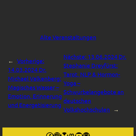
Alte Veranstaltungen
Nächste:
13.06.2024 Dr.
←
Vorherige:
Stephanie Dreyfürst:
14.03.2024 Dr.
Tarot, NLP & Hormon-
Michael Valkenberg:
Yoga –
Magisches Wasser –
Schwurbelangebote an
Emotion, Erinnerung
deutschen
und Energetisierung
Volkshochschulen
→
Externer Link, öffnet facebook.com/sitpkoeln In neuem Fenster
Externer Link, öffnet instagram.com/sitpkoeln/ In neuem Fenster
Bluesky
Externer Link zu Mastodon, social.cologne/@sitpkoeln
Externer Link, öffnet youtube.com/@sitpkoeln in neuem Fenster
Externer Link, info@sitp.koeln, öffnet Mailprogramm