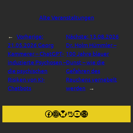
Alte Veranstaltungen
←
Vorherige:
Nächste:
13.08.2026
21.05.2026 Georg
Dr. Holm Hümmler –
Kammerer – ChatGPT-
100 Jahre blauer
induzierte Psychosen –
Dunst – wie die
die psychischen
Gefahren des
Risiken von KI-
Rauchens vernebelt
Chatbots
werden
→
Externer Link, öffnet facebook.com/sitpkoeln In neuem Fenster
Externer Link, öffnet instagram.com/sitpkoeln/ In neuem Fenster
Bluesky
Externer Link zu Mastodon, social.cologne/@sitpkoeln
Externer Link, öffnet youtube.com/@sitpkoeln in neuem Fenster
Externer Link, info@sitp.koeln, öffnet Mailprogramm