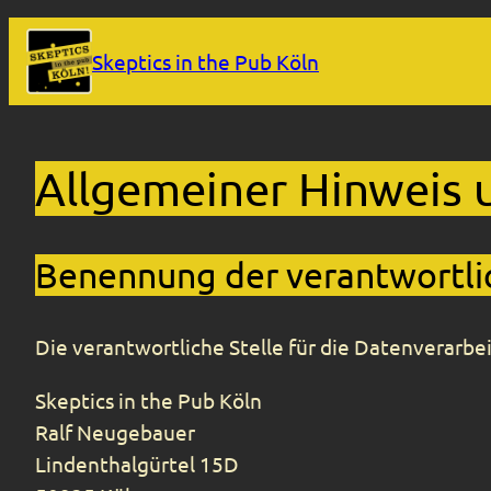
Zum
Skeptics in the Pub Köln
Inhalt
springen
Allgemeiner Hinweis 
Benennung der verantwortlic
Die verantwortliche Stelle für die Datenverarbei
Skeptics in the Pub Köln
Ralf Neugebauer
Lindenthalgürtel 15D